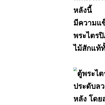
หลังนี้
มีความแข็ง
พระไตรปิฎ
ไม้สักแท้ท