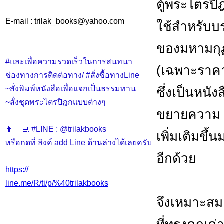
ตู้พระไตรปิ
E-mail : trilak_books
@
yahoo.com
ใช้สำหรับบ
ของมหามกุ
#และเพื่อความรวดเร็วในการสนทนา
(เฉพาะราคา
ช่องทางการติดต่อทาง/ #สั่งซื้อทางLine
~สั่งพิมพ์หนังสือเพื่อแจกเป็นธรรมทาน
ซึ่งเป็นหน
~สั่งชุดพระไตรปิฎกแบบต่างๆ
ขยายความ
👨🏻‍💻 #LINE : @trilakbooks
เพิ่มเติมขึ้
หรือกดที่ ลิงค์ add Line ด้านล่างได้เลยครับ
อีกด้วย
https://
line.me/R/ti/p/%40trilakbooks
จึงเหมาะสม