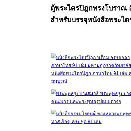
ตู้พระไตรปิฎกทรงโบราณ 
สำหรับบรรจุหนังสือพระไต
หนังสือพระไตรปิฎก ภาษาไทย 91 เล่ม 
สมบูรณ์