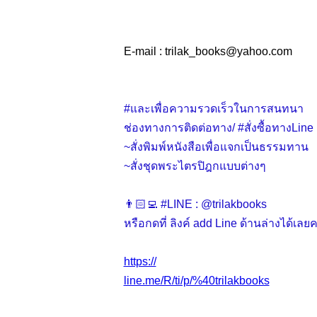
E-mail : trilak_books
@
yahoo.com
#และเพื่อความรวดเร็วในการสนทนา
ช่องทางการติดต่อทาง/ #สั่งซื้อทางLine
~สั่งพิมพ์หนังสือเพื่อแจกเป็นธรรมทาน
~สั่งชุดพระไตรปิฎกแบบต่างๆ
👨🏻‍💻 #LINE : @trilakbooks
หรือกดที่ ลิงค์ add Line ด้านล่างได้เลยค
https://
line.me/R/ti/p/%40trilakbooks