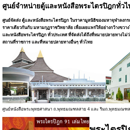
ศูนย์จำหน่ายตู้และหนังสือพระไตรปิฎกทั่ว
ศูนย์จัดส่ง ตู้และหนังสือพระไตรปิฎก ในราคามูลนิธิของมหาจุฬาลง
ราคาเดียวกันกับ มหามกุฏราชวิทยาลัย เพื่อเผยแพร่ให้อย่างกว้างขวางโ
และหนังสือพระไตรปิฎก ทั่วประเทศ ที่จัดส่งได้ถึงที่หมายปลายทางไม่ว่าจ
สถานที่ราชการ และที่หมายปลายทางอื่นๆ ทั่วไทย
ศูนย์หนังสือพระพุทธศาสนา ถ.พุทธมณฑลสาย 4 และ ริมถ.พุทธมณฑ
พระไตรปิฎ