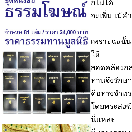
ก็ไม่ได้
จะเพิ่มแม้คำ
เพราะฉะนั้
ให้
สอดคล้องกล
ท่านจึงรักษา
คือทรงจำพร
โดยพระสงฆ์ซ
นี่แหละ