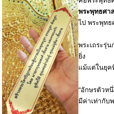
คือพระพุท
พระพุทธศาส
ไป พระพุทธ
พระเถระรุ่น
ยิ่ง
แม้แต่ในยุคท
"อักษรตัวหน
มีค่าเท่ากับ