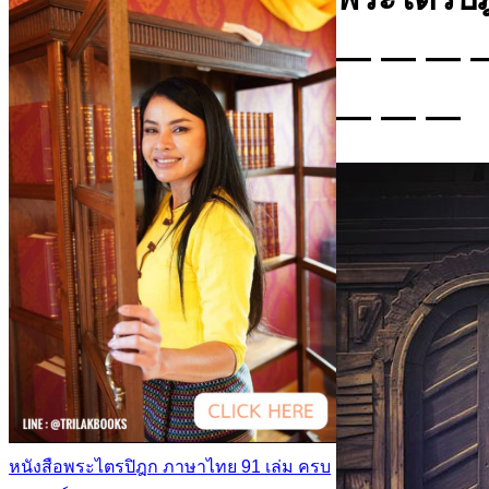
— — — 
— — —
หนังสือพระไตรปิฎก ภาษาไทย 91 เล่ม ครบ