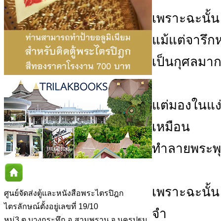
เพราะฉะนั้น
แม้แต่จารึก
เป็นกุศลมา
แต่มองในแง่
เหมือน
ทำลายพระพุ
เพราะฉะนั้น
ศูนย์จัดส่งตู้และหนังสือพระไตรปิฎก
ไตรลักษณ์ตั้งอยู่เลขที่ 19/10
จำ
หมู่3 ต.บางกระทึก อ.สามพราน จ.นครปฐม