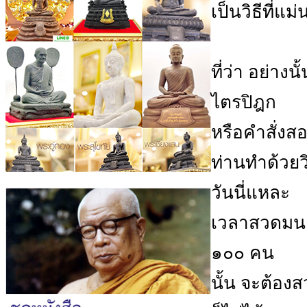
เป็นวิธีที่แม
ที่ว่า อย่า
ไตรปิฎก
หรือคำสั่งสอ
ท่านทำด้วยว
วันนี่แหละ
เวลาสวดมนต
๑๐๐ คน
นั้น จะต้อ