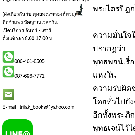
พระไตรปิฎกไม
(ฝั่งเดียวกันกับ พุทธมณฑลองค์พระ)
ติดกำแพง วัดญาณเวศกวัน
เปิดบริการ จันทร์ - เสาร์
ความมั่นใจใน
ตั้งแต่เวลา 8.00-17.00 น.
ปรากฏว่า
พุทธพจน์เรื่
086-461-8505
แห่งใน
087-696-7771
ความรับผิด
โดยทั่วไปย
E-mail : trilak_books
@
yahoo.com
อีกทั้งพระภ
พุทธเจน์ไว้ไ