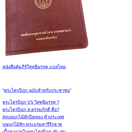
หนังสือคัมภีร์วิสุทธิมรรค แปลไทย
"
พระไตรปิฎก ฉบับสำหรับประชาชน
"
พระไตรปิฎก VS วิสุทธิมรรค ?
พระไตรปิฎก ส.ธรรมภักดี คือ?
ส่งบุษบกไม้สักปิดทอง ทั่วประเทศ
บุษบกไม้สัก-พระบรมสารีริกธาตุ
เนื้อหาภายในพระไตรปิฎก 45 เล่ม