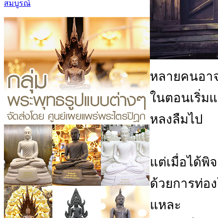
สมบูรณ์
หลายคนอาจส
ในตอนเริ่มแ
หลงลืมไป
แต่เมื่อได้พ
ด้วยการท่อง
แหละ