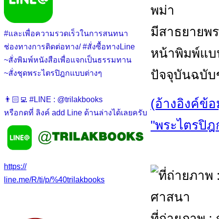
พม่า
มีสาธยายพร
#และเพื่อความรวดเร็วในการสนทนา
ช่องทางการติดต่อทาง/ #สั่งซื้อทางLine
หน้าพิมพ์แบ
~สั่งพิมพ์หนังสือเพื่อแจกเป็นธรรมทาน
ปัจจุบันฉบั
~สั่งชุดพระไตรปิฎกแบบต่างๆ
👨🏻‍💻 #LINE : @trilakbooks
(อ้างอิงค์ข้
หรือกดที่ ลิงค์ add Line ด้านล่างได้เลยครับ
"พระไตรปิฎก 
https://
line.me/R/ti/p/%40trilakbooks
ที่ถ่ายภาพ 