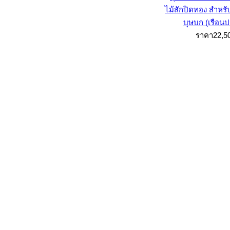
บุษบก (เรือน
ราคา22,5