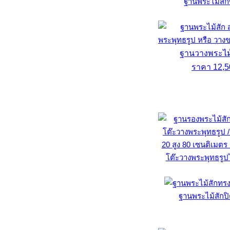
ฐานพระไม้สั
ฐานวางพระไม้ส
ราคา 12,5
โต๊ะวางพระพุทธรูป
ฐานพระไม้สักป