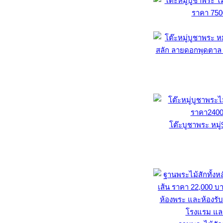
โต๊ะบูชาพระ หมู่