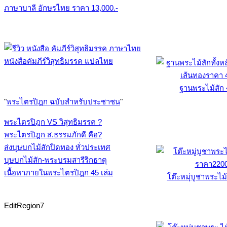
ภาษาบาลี อักษรไทย ราคา 13,000.-
หนังสือคัมภีร์วิสุทธิมรรค แปลไทย
ฐานพระไม้สัก
"
พระไตรปิฎก ฉบับสำหรับประชาชน
"
พระไตรปิฎก VS วิสุทธิมรรค ?
พระไตรปิฎก ส.ธรรมภักดี คือ?
ส่งบุษบกไม้สักปิดทอง ทั่วประเทศ
บุษบกไม้สัก-พระบรมสารีริกธาตุ
เนื้อหาภายในพระไตรปิฎก 45 เล่ม
โต๊ะหมุ่บูชาพระไม
EditRegion7