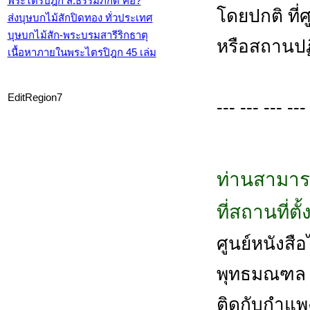
พระไตรปิฎก ส.ธรรมภักดี คือ?
โดยปกติ ที่
ส่งบุษบกไม้สักปิดทอง ทั่วประเทศ
บุษบกไม้สัก-พระบรมสารีริกธาตุ
หรือสถานปฏิ
เนื้อหาภายในพระไตรปิฎก 45 เล่ม
EditRegion7
--- --- --- ---
ท่านสามาร
ที่สถานที่ต
ศูนย์หนังสือไ
พุทธมณฑล ส
ติดกับกำแพ