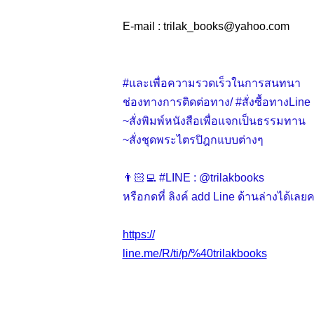
E-mail : trilak_books
@
yahoo.com
#และเพื่อความรวดเร็วในการสนทนา
ช่องทางการติดต่อทาง/ #สั่งซื้อทางLine
~สั่งพิมพ์หนังสือเพื่อแจกเป็นธรรมทาน
~สั่งชุดพระไตรปิฎกแบบต่างๆ
👨🏻‍💻 #LINE : @trilakbooks
หรือกดที่ ลิงค์ add Line ด้านล่างได้เลยค
https://
line.me/R/ti/p/%40trilakbooks