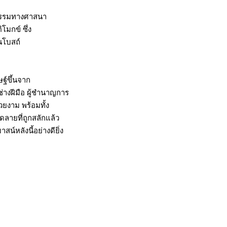
ธีกรรมทางศาสนา
โมกข์ ซึ่ง
นโบสถ์
ฐ์ขึ้นจาก
่างฝีมือ ผู้ชำนาญการ
วยงาม พร้อมทั้ง
ลายที่ถูกสลักแล้ว
์หลังนี้อย่างดียิ่ง