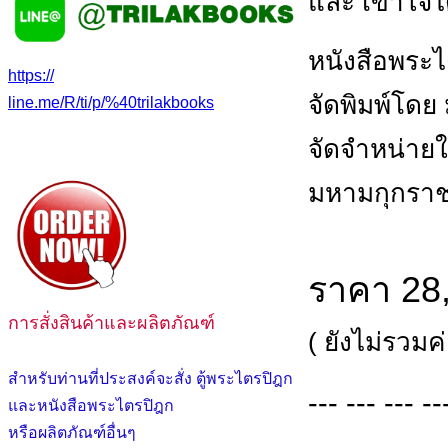
และ เข้าใจได
หนังสือพระไ
https://
จัดพิมพ์โดย
line.me/R/ti/p/%40trilakbooks
จัดจำหน่ายใ
มหามกุกราช
ราคา 28
การสั่งสินค้าและผลิตภัณฑ์
( ยังไม่รวมค่
สำหรับท่านที่ประสงค์จะสั่ง ตู้พระไตรปิฎก
--- --- --- --
และหนังสือพระไตรปิฎก
หรือผลิตภัณฑ์อื่นๆ