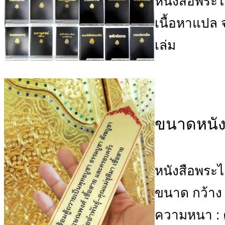
หนังสือพระ
เนื้อหาแปล
เล่ม
ขนาดหนังส
หนังสือพระไ
ขนาด กว้าง 
ความหนา :