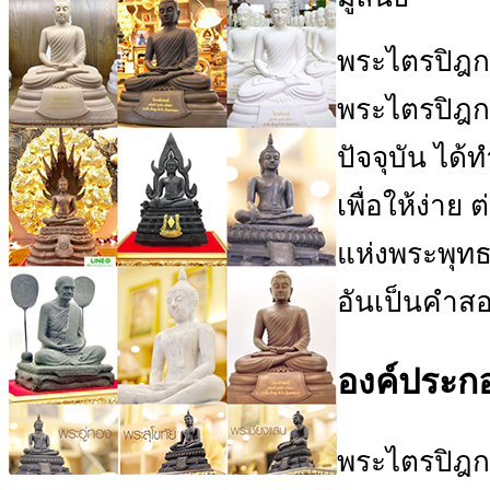
พระไตรปิฎก
พระไตรปิฎก ช
ปัจจุบัน ได
เพื่อให้ง่าย
แห่งพระพุท
อันเป็นคำส
องค์ประกอ
พระไตรปิฎกท