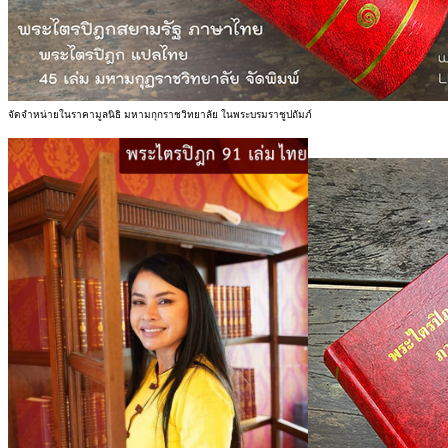
จัดจำหน่ายในราคามูลนิธิ มหามกุกราชวิทยาลัย ในพระบรมราชูปถัมภ์