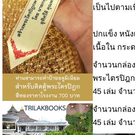
เป็นไปตามเน
ปกแข็ง
หนังเ
เนื้อใน
กระด
จำนวนกล่อง
พระไตรปิฎก
45 เล่ม
จำนว
จำนวนกล่อง
45 เล่ม
จำนว