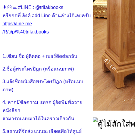
👨🏻‍💻 #LINE : @trilakbooks
หรือกดที่ ลิงค์ add Line ด้านล่างได้เลยครับ
https://line.me
/R/ti/p/%40trilakbooks
1.เขียน ชื่อ ผู้ติดต่อ + เบอร์ติดต่อกลับ
2.ชื่อตู้พระไตรปิฎก (หรือแนบภาพ)
3.แจ้งชื่อหนังสือพระไตรปิฎก (หรือแนบ
ภาพ)
4. หากมีข้อความ แทรก ผู้จัดพิมพ์ถวาย
หนังสือฯ
สามารถแนบมาได้ในคราวเดียวกัน
5.สถานที่จัดส่ง แบบละเอียดเพื่อให้ศูนย์