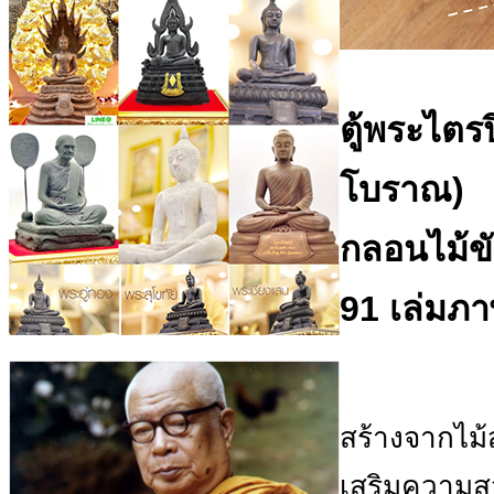
ตู้พระไตรป
โบราณ)
กลอนไม้ข
91 เล่มภ
สร้างจากไม้ส
เสริมความสว