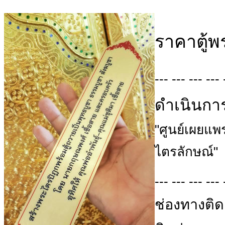
ราคาตู้
--- --- --- --- 
ดำเนินกา
"ศูนย์เผยแ
ไตรลักษณ์"
--- --- --- --- 
ช่องทางติด