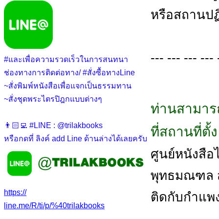
หรือสถานปฏิ
--- --- --- --- 
#และเพื่อความรวดเร็วในการสนทนา
ช่องทางการติดต่อทาง/ #สั่งซื้อทางLine
~สั่งพิมพ์หนังสือเพื่อแจกเป็นธรรมทาน
~สั่งชุดพระไตรปิฎกแบบต่างๆ
ท่านสามารถ
👨🏻‍💻 #LINE : @trilakbooks
ที่สถานที่ตั
หรือกดที่ ลิงค์ add Line ด้านล่างได้เลยครับ
ศูนย์หนังสือไต
พุทธมณฑล สา
https://
ติดกับกำแพ
line.me/R/ti/p/%40trilakbooks