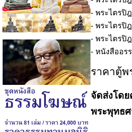
- พระไตรปิ
- พระไตรปิฎ
- พระไตรปิฎ
- หนังสืออ
ราคาตู้
จัดส่งโดย
พระพุทธศ