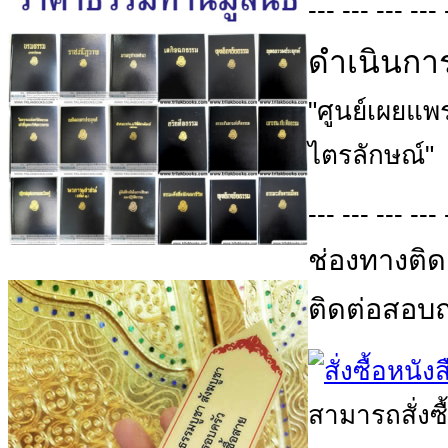
--- --- --- --- 
ดำเนินกา
"ศูนย์เผยแ
ไตรลักษณ์"
--- --- --- --- 
ช่องทางติด
ติดต่อสอบถา
สามารถสั่งซื