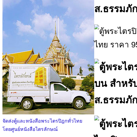
จัดส่งตู้และหนังสือพระไตรปิฎกทั่วไทย
โดยศูนย์หนังสือไตรลักษณ์