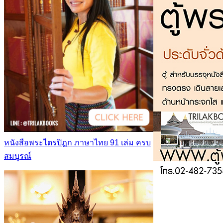
หนังสือพระไตรปิฎก ภาษาไทย 91 เล่ม ครบ
สมบูรณ์