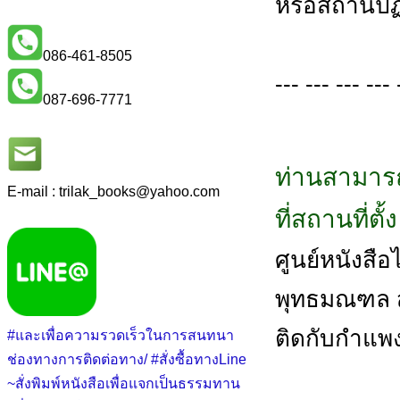
หรือสถานปฏิ
086-461-8505
--- --- --- --- 
087-696-7771
ท่านสามารถ
E-mail : trilak_books
@
yahoo.com
ที่สถานที่ตั
ศูนย์หนังสือไต
พุทธมณฑล สา
ติดกับกำแพ
#และเพื่อความรวดเร็วในการสนทนา
ช่องทางการติดต่อทาง/ #สั่งซื้อทางLine
~สั่งพิมพ์หนังสือเพื่อแจกเป็นธรรมทาน