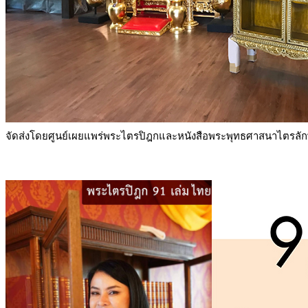
จัดส่งโดยศูนย์เผยแพร่พระไตรปิฎกและหนังสือพระพุทธศาสนาไตรลั