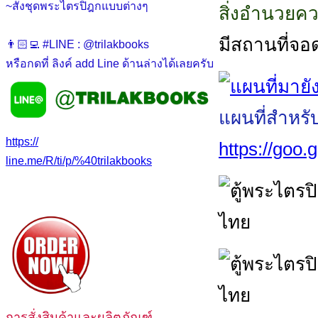
~สั่งชุดพระไตรปิฎกแบบต่างๆ
สิ่งอำนวยค
มีสถานที่จอ
👨🏻‍💻 #LINE : @trilakbooks
หรือกดที่ ลิงค์ add Line ด้านล่างได้เลยครับ
แผนที่สำหรั
https://
https://goo
line.me/R/ti/p/%40trilakbooks
การสั่งสินค้าและผลิตภัณฑ์