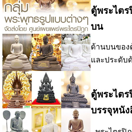
ตู้พระไตร
บน
ด้านบนของตู
และประดับด
ตู้พระไตร
บรรจุหนังส
- พระไตรปิ