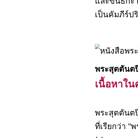
และขันธกะ (พ
เป็นคัมภีร์ป
พระสุตตันตป
เนื้อหาในค
พระสุตตันตป
ที่เรียกว่า 