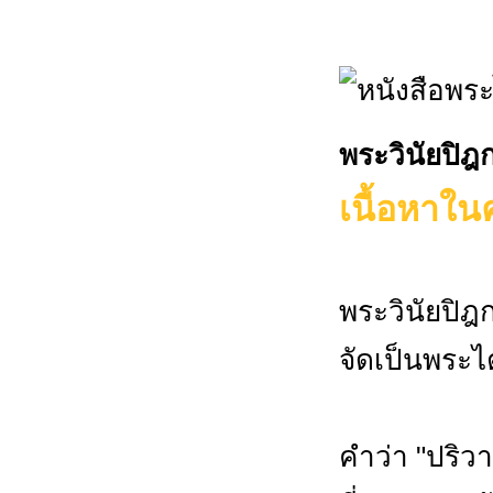
พระวินัยปิฎ
เนื้อหาในค
พระวินัยปิฎก
จัดเป็นพระไต
คำว่า "ปริว