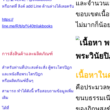
และจำนวนเล
หรือกดที่ ลิงค์ add Line ด้านล่างได้เลยครับ
ขอบเขตเนื้
https://
ไม่มากก็น้อย
line.me/R/ti/p/%40trilakbooks
การสั่งสินค้าและผลิตภัณฑ์
พระวินัยป
สำหรับท่านที่ประสงค์จะสั่ง ตู้พระไตรปิฎก
เนื้อหาในค
และหนังสือพระไตรปิฎก
หรือผลิตภัณฑ์อื่นๆ
คือประมวลพุท
สามารถ ทำได้ดังนี้ หรือสอบถามข้อมูลเพิ่ม
ขนบธรรมเนีย
เติม
ของภิกษุสงฆ
ได้ที่