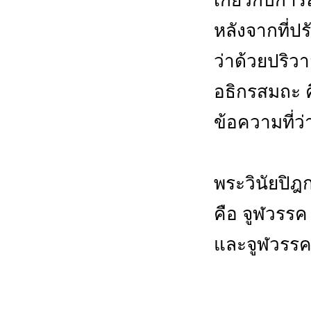
หลังจากที่ปร
ว่าด้วยปริว
อธิกรสมถะ ค
ข้อความที่ว่
พระวินัยปิฎ
คือ จูฬวรรค 
และจูฬวรรค 