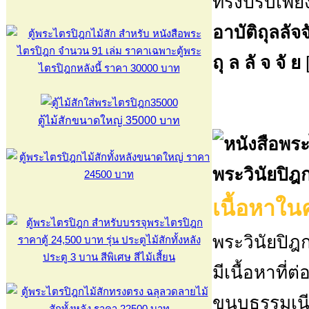
ทรงปรับเพีย
อาบัติถุลลัจจ
ถุ ล ลั จ จั ย
[
ตู้ไม้สักขนาดใหญ่ 35000 บาท
พระวินัยปิ
เนื้อหาในค
พระวินัยปิฎ
มีเนื้อหาที่
ขนบธรรมเนีย