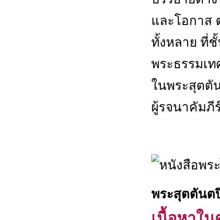
และโอกาส ตล
ทั้งหลาย ที่
พระธรรมเท
ในพระสุตตัน
ผู้รจนาคัมภ
พระสุตตันต
เนื้อหาในค