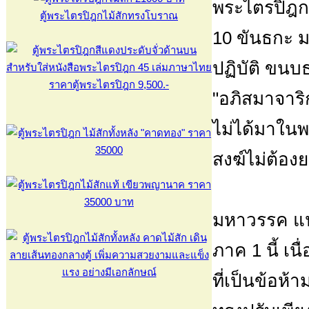
พระไตรปิฎก 
ตู้พระไตรปิฎกไม้สักทรงโบราณ
10 ขันธกะ มห
ปฏิบัติ ขนบ
"อภิสมาจาริ
ไม่ได้มาใน
สงฆ์ไม่ต้องย
มหาวรรค แป
ภาค 1 นี้ เน
ที่เป็นข้อห้