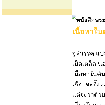
เนื้อหาในค
จูฬวรรค แปล
เบ็ดเตล็ด น
เนื้อหาในคั
เกือบจะทั้งห
แต่จะว่าด้วย
เกี่ยวกับกา