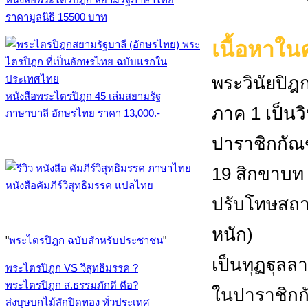
ราคามูลนิธิ 15500 บาท
เนื้อหาในค
พระวินัยปิฎ
หนังสือพระไตรปิฎก 45 เล่มสยามรัฐ
ภาค 1 เป็นวิ
ภาษาบาลี อักษรไทย ราคา 13,000.-
ปาราชิกกัณฑ
19 สิกขาบท 
หนังสือคัมภีร์วิสุทธิมรรค แปลไทย
ปรับโทษสถานห
หนัก)
"
พระไตรปิฎก ฉบับสำหรับประชาชน
"
เป็นทุฏฐุลลา
พระไตรปิฎก VS วิสุทธิมรรค ?
พระไตรปิฎก ส.ธรรมภักดี คือ?
ในปาราชิกก
ส่งบุษบกไม้สักปิดทอง ทั่วประเทศ