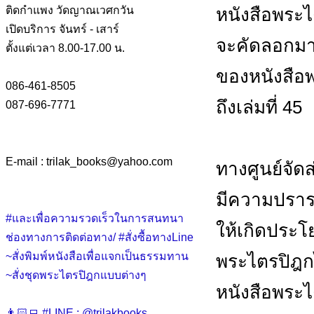
หนังสือพระไ
ติดกำแพง วัดญาณเวศกวัน
เปิดบริการ จันทร์ - เสาร์
จะคัดลอกมาจ
ตั้งแต่เวลา 8.00-17.00 น.
ของหนังสือพร
086-461-8505
ถึงเล่มที่ 45
087-696-7771
E-mail : trilak_books
@
yahoo.com
ทางศูนย์จัด
มีความปรารถ
#และเพื่อความรวดเร็วในการสนทนา
ให้เกิดประโ
ช่องทางการติดต่อทาง/ #สั่งซื้อทางLine
~สั่งพิมพ์หนังสือเพื่อแจกเป็นธรรมทาน
พระไตรปิฎกได
~สั่งชุดพระไตรปิฎกแบบต่างๆ
หนังสือพระไต
👨🏻‍💻 #LINE : @trilakbooks