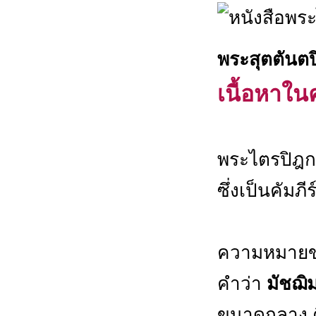
พระสุตตันตป
เนื้อหาในค
พระไตรปิฎก เ
ซึ่งเป็นคัมภี
ความหมาย
คำว่า
มัชฌิ
ขนาดกลาง ค