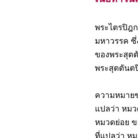
พระไตรปิฎก 
มหาวรรค ซึ่ง
ของพระสุตตัน
พระสุตตันตป
ความหมายข
แปลว่า หมวด
หมวดย่อย ข
ที่แปลว่า ห