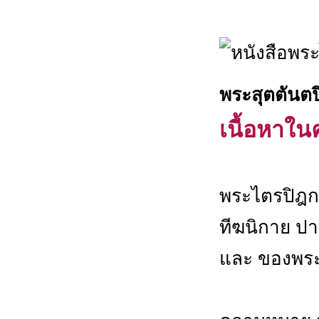
พระสุตตันต
เนื้อหาในค
พระไตรปิฎก 
ทีฆนิกาย ปาฏ
และ ของพระส