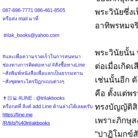
พระวินัยซึ่ง
087-696-7771
086-461-8505
หรือส่ง mail มาที่
อาทิพรหมจร
trilak_books@yahoo.com
พระวินัยนั้น
#และเพื่อความรวดเร็วในการสนทนา
ต่อเมื่อเกิ
ช่องทางการติดต่อทาง/ #สั่งซื้อทางLine
~สั่งพิมพ์หนังสือเพื่อแจกเป็นธรรมทาน
เช่นนั้นอีก
~สั่งชุดพระไตรปิฎกแบบต่างๆ
คือ ตั้งแต่พร
👨🏻‍💻 #LINE : @trilakbooks
ทรงบัญญัติ
หรือกดที่ ลิงค์ add Line ด้านล่างได้เลยครับ
https://line.me
เพราะภิกษุสง
/R/ti/p/%40trilakbooks
"ปาฏิโมกข์สั