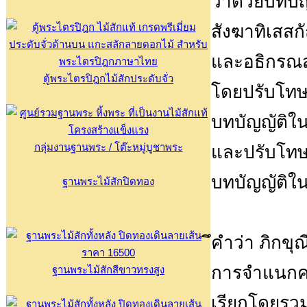
ว่าด้วยบทบั
สังฆาทิเสสก
และอธิกรณส
ตู้พระไตรปิฎกไม้สักประดับจั่ว
โดยปรับโทษส
บทบัญญัติใน
กลุ่มงานฐานพระ / โต๊ะหมู่บูชาพระ
และปรับโทษส
บทบัญญัติในก
ฐานพระไม้สักปิดทอง
ึคำว่า ภิกขุ
การจำแนกควา
ฐานพระไม้สักสีขาวทรงสูง
เรียกโดยรวม