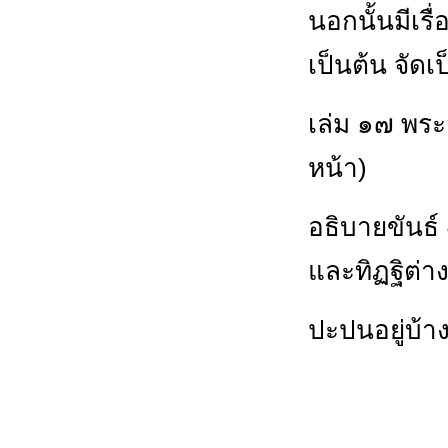
นอกนั้นมีเร
เป็นต้น จัดเ
เล่ม ๑๗ พระ
หน้า)
อธิบายขันธ์ 
และทิฏฐิต่า
ปะปนอยู่บ้าง