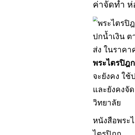
ค่าจัดทำ ห่
พระไตรปิฎก
จะยังคง ใช้
และยังคงจั
วิทยาลัย
หนังสือพระไ
ไตรปิฎก