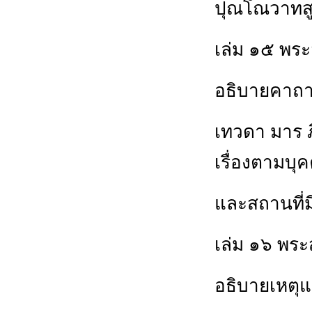
ปุณโณวาทส
เล่ม ๑๕ พระ
อธิบายคาถา
เทวดา มาร ภ
เรื่องตามบุ
และสถานที่มี
เล่ม ๑๖ พระ
อธิบายเหตุแ