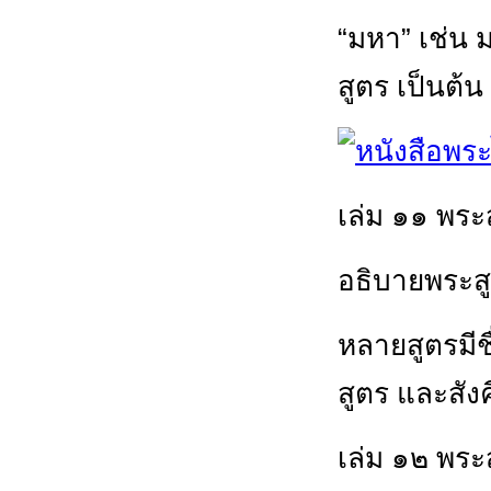
“มหา” เช่น
สูตร เป็นต้น
เล่ม ๑๑ พระ
อธิบายพระสู
หลายสูตรมีชื
สูตร และสังค
เล่ม ๑๒ พระ