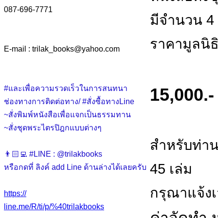
087-696-7771
มีจำนวน 4
ราคามูลนิ
E-mail : trilak_books
@
yahoo.com
#และเพื่อความรวดเร็วในการสนทนา
15,000.-
ช่องทางการติดต่อทาง/ #สั่งซื้อทางLine
~สั่งพิมพ์หนังสือเพื่อแจกเป็นธรรมทาน
~สั่งชุดพระไตรปิฎกแบบต่างๆ
สำหรับท่าน
👨🏻‍💻 #LINE : @trilakbooks
45 เล่ม
หรือกดที่ ลิงค์ add Line ด้านล่างได้เลยครับ
กรุณาแจ้งเจ
https://
line.me/R/ti/p/%40trilakbooks
ค่าจัดทำ ห