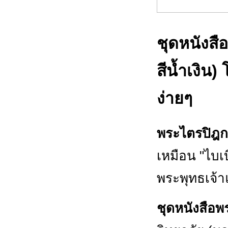
ชุดหนังสื
สีน้ำเงิน
ง่ายๆ
พระไตรปิฎก
เหมือน "ไบ
พระพุทธเจ้
ชุดหนังสือพ