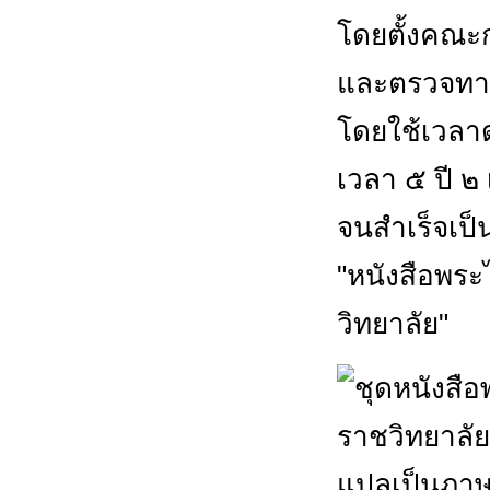
โดยตั้งคณะ
และตรวจทาน
โดยใช้เวลาด
เวลา ๕ ปี ๒ 
จนสำเร็จเป็
"หนังสือพร
วิทยาลัย"