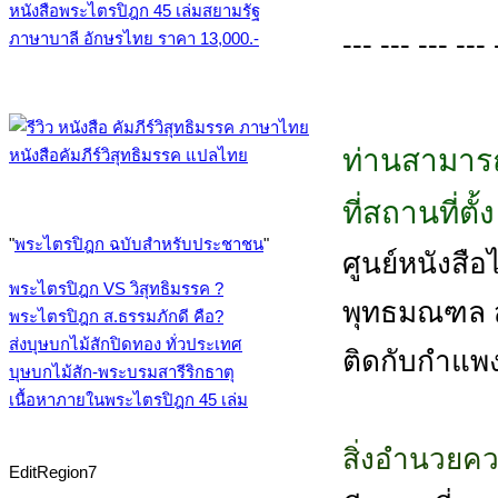
หนังสือพระไตรปิฎก 45 เล่มสยามรัฐ
--- --- --- --- 
ภาษาบาลี อักษรไทย ราคา 13,000.-
ท่านสามารถ
หนังสือคัมภีร์วิสุทธิมรรค แปลไทย
ที่สถานที่ตั
"
พระไตรปิฎก ฉบับสำหรับประชาชน
"
ศูนย์หนังสือไต
พระไตรปิฎก VS วิสุทธิมรรค ?
พุทธมณฑล สา
พระไตรปิฎก ส.ธรรมภักดี คือ?
ส่งบุษบกไม้สักปิดทอง ทั่วประเทศ
ติดกับกำแพ
บุษบกไม้สัก-พระบรมสารีริกธาตุ
เนื้อหาภายในพระไตรปิฎก 45 เล่ม
สิ่งอำนวยค
EditRegion7