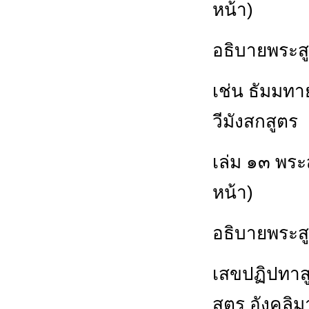
หน้า)
อธิบายพระส
เช่น ธัมมทา
วีมังสกสูตร
เล่ม ๑๓ พระ
หน้า)
อธิบายพระสู
เสขปฏิปทาสู
สูตร อังคุลิ