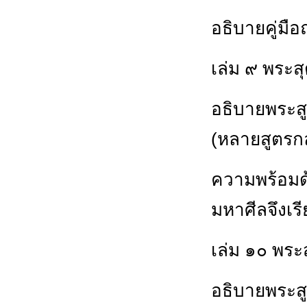
อธิบายคู่มื
เล่ม ๙ พระส
อธิบายพระส
(หลายสูตรกล
ความพร้อมด้
มหาศีลจึงเร
เล่ม ๑๐ พระ
อธิบายพระสู