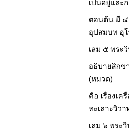
เป็นอยู่และ
ตอนต้น มี ๔
อุปสมบท อ
เล่ม ๕ พระว
อธิบายสิกขา
(หมวด)
คือ เรื่องเค
ทะเลาะวิวา
เล่ม ๖ พระว