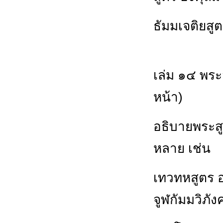
ธัมมเจติยสู
เล่ม ๑๔ พระ
หน้า)
อธิบายพระส
หลาย เช่น
เทวทหสูตร 
จูฬกัมมวิภัง