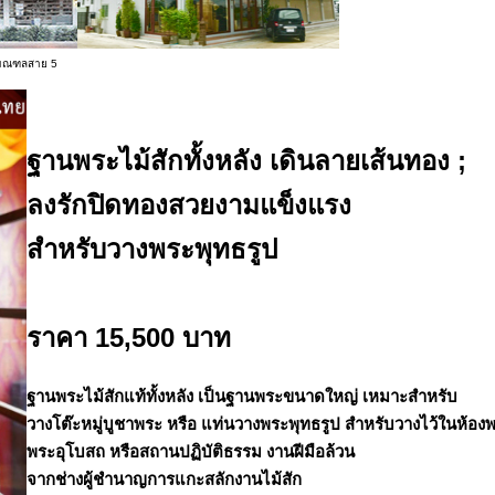
ธมณฑลสาย 5
ฐานพระไม้สักทั้งหลัง เดินลายเส้นทอง ;
ลงรักปิดทองสวยงามแข็งแรง
สำหรับวางพระพุทธรูป
ราคา 15,500 บาท
ฐานพระไม้สักแท้ทั้งหลัง เป็นฐานพระขนาดใหญ่ เหมาะสำหรับ
วางโต๊ะหมู่บูชาพระ หรือ แท่นวางพระพุทธรูป สำหรับวางไว้ในห้อง
พระอุโบสถ หรือสถานปฏิบัติธรรม งานฝีมือล้วน
จากช่างผู้ชำนาญการแกะสลักงานไม้สัก