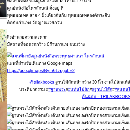
ที่สถานที่ตั้ง ของศูนย์ ตั้งแต่เวลา 8.00-17.00 น
ศูนย์หนังสือไตรลักษณ์ ตั้งอยู่ ที่
พุทธมณฑล สาย 4 ฝั่งเดียวกันกับ พุทธมณฑลองค์พระยืน
ติดกับกำแพง วัดญาณเวศกวัน
สิ่งอำนวยความสะดวก
มีสถานที่จอดรถกว้าง มีร้านกาแฟ ขนมว่าง
แผนที่สำหรับเดินทาง Google maps
https://goo.gl/maps/Bym61zuguLE2
@trilakbooks
ฐานไม้สักหน้ากว้าง 30 นิ้ว งานไม้สักแ
ประติมากรรม #
#ฐานพระ
#
#แท่นไม้สัก
#
#ฐานไม้สัก
#
#สแตนไม
ต้นฉบับ - TRILAKBOOK