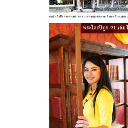
ศูนย์หนังสือพระพุทธศาสนา ถ.พุทธมณฑลสาย 4 และ ริมถ.พุท