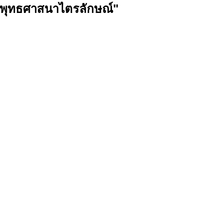
ะพุทธศาสนาไตรลักษณ์"