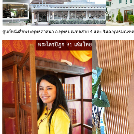
ศูนย์หนังสือพระพุทธศาสนา ถ.พุทธมณฑลสาย 4 และ ริมถ.พุทธมณฑ