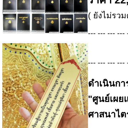
( ยังไม่รวม
--- --- --- --- 
--- --- --- --- 
ดำเนินการ
"ศูนย์เผ
ศาสนาไตร