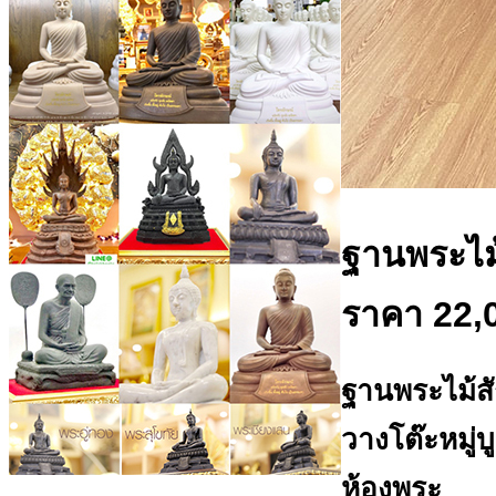
ฐานพระไม้
ราคา 22,
ฐานพระไม้สั
วางโต๊ะหมู่
ห้องพระ