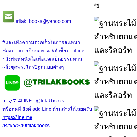
ฃ
trilak_books@yahoo.com
#และเพื่อความรวดเร็วในการสนทนา
ช่องทางการติดต่อทาง/ #สั่งซื้อทางLine
~สั่งพิมพ์หนังสือเพื่อแจกเป็นธรรมทาน
~สั่งชุดพระไตรปิฎกแบบต่างๆ
👨🏻‍💻 #LINE : @trilakbooks
หรือกดที่ ลิงค์ add Line ด้านล่างได้เลยครับ
https://line.me
/R/ti/p/%40trilakbooks