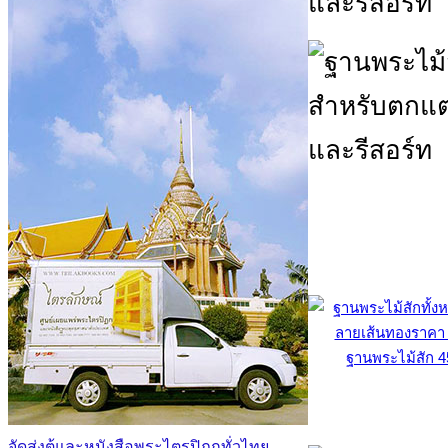
ฐานพระไม้สัก 
จัดส่งตู้และหนังสือพระไตรปิฎกทั่วไทย