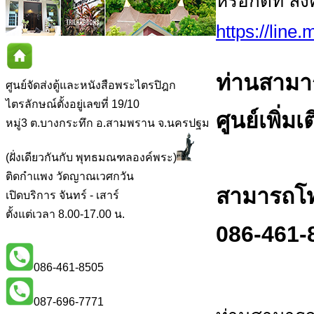
หรือกดที่ ลิ
https://line
ท่านสามา
ศูนย์จัดส่งตู้และหนังสือพระไตรปิฎก
ไตรลักษณ์ตั้งอยู่เลขที่ 19/10
ศูนย์เพิ่มเ
หมู่3 ต.บางกระทึก อ.สามพราน จ.นครปฐม
(ฝั่งเดียวกันกับ พุทธมณฑลองค์พระ)
ติดกำแพง วัดญาณเวศกวัน
สามารถโทร
เปิดบริการ จันทร์ - เสาร์
ตั้งแต่เวลา 8.00-17.00 น.
086-461-
086-461-8505
087-696-7771