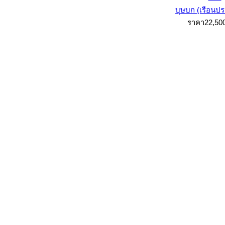
บุษบก (เรือนป
ราคา22,50