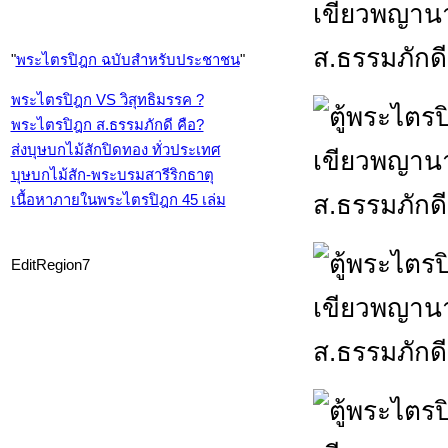
"
พระไตรปิฎก ฉบับสำหรับประชาชน
"
พระไตรปิฎก VS วิสุทธิมรรค ?
พระไตรปิฎก ส.ธรรมภักดี คือ?
ส่งบุษบกไม้สักปิดทอง ทั่วประเทศ
บุษบกไม้สัก-พระบรมสารีริกธาตุ
เนื้อหาภายในพระไตรปิฎก 45 เล่ม
EditRegion7