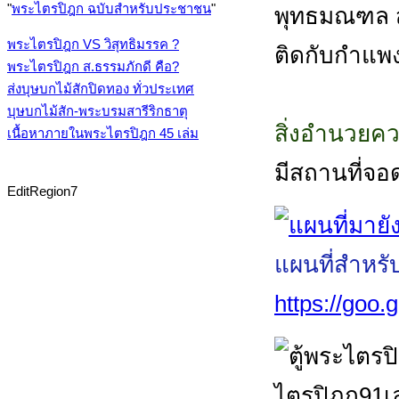
"
พระไตรปิฎก ฉบับสำหรับประชาชน
"
พุทธมณฑล สา
พระไตรปิฎก VS วิสุทธิมรรค ?
ติดกับกำแพ
พระไตรปิฎก ส.ธรรมภักดี คือ?
ส่งบุษบกไม้สักปิดทอง ทั่วประเทศ
บุษบกไม้สัก-พระบรมสารีริกธาตุ
สิ่งอำนวยค
เนื้อหาภายในพระไตรปิฎก 45 เล่ม
มีสถานที่จอ
EditRegion7
แผนที่สำหรั
https://goo