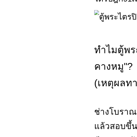
ทำไมตู้พร
คางหมู"?
(เหตุผลทา
ช่างโบราณเ
แล้วสอบขึ้