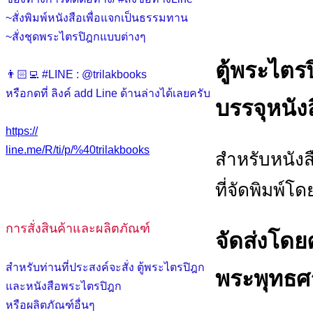
~สั่งพิมพ์หนังสือเพื่อแจกเป็นธรรมทาน
~สั่งชุดพระไตรปิฎกแบบต่างๆ
ตู้พระไตรป
👨🏻‍💻 #LINE : @trilakbooks
หรือกดที่ ลิงค์ add Line ด้านล่างได้เลยครับ
บรรจุหนัง
https://
line.me/R/ti/p/%40trilakbooks
สำหรับหนัง
ที่จัดพิมพ์
การสั่งสินค้าและผลิตภัณฑ์
จัดส่งโดย
สำหรับท่านที่ประสงค์จะสั่ง ตู้พระไตรปิฎก
พระพุทธศ
และหนังสือพระไตรปิฎก
หรือผลิตภัณฑ์อื่นๆ