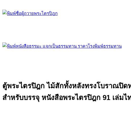
ตู้พระไตรปิฎก ไม้สักทั้งหลังทรงโบราณปิด
สำหรับบรรจุ หนังสือพระไตรปิฎก 91 เล่มไ