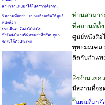
สามารถแนบมาได้ในคราวเดียวกัน
ท่านสามารถ
5.สถานที่จัดส่ง แบบละเอียดเพื่อให้ศูนย์
หนังสือฯ
ที่สถานที่ตั
ประเมินค่าจัดส่งได้ต่อไป
ซึ่งจัดส่งโดยบริษัทขนส่งที่พร้อมดูแล
ศูนย์หนังสือไต
จัดส่งได้ทั่วประเทศ
พุทธมณฑล สา
ติดกับกำแพ
สิ่งอำนวยค
มีสถานที่จอ