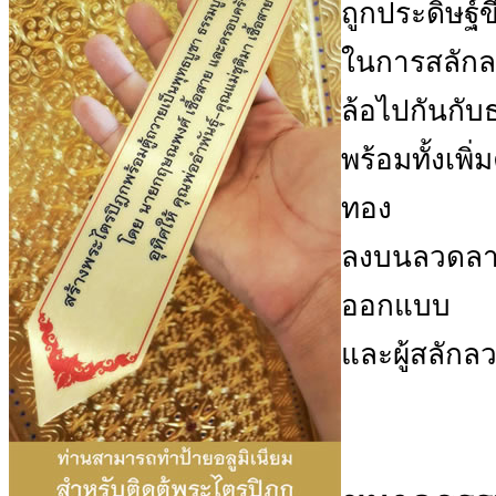
ถูกประดิษฐ์
ในการสลักล
ล้อไปกันกับ
พร้อมทั้งเพ
ทอง
ลงบนลวดลายท
ออกแบบ
และผู้สลักลว