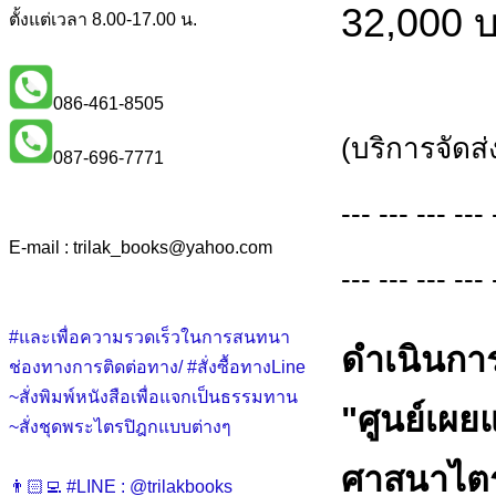
32,000 
ตั้งแต่เวลา 8.00-17.00 น.
086-461-8505
(บริการจัดส่
087-696-7771
--- --- --- --- 
E-mail : trilak_books
@
yahoo.com
--- --- --- --- 
#และเพื่อความรวดเร็วในการสนทนา
ดำเนินการ
ช่องทางการติดต่อทาง/ #สั่งซื้อทางLine
~สั่งพิมพ์หนังสือเพื่อแจกเป็นธรรมทาน
"ศูนย์เผ
~สั่งชุดพระไตรปิฎกแบบต่างๆ
ศาสนาไตร
👨🏻‍💻 #LINE : @trilakbooks