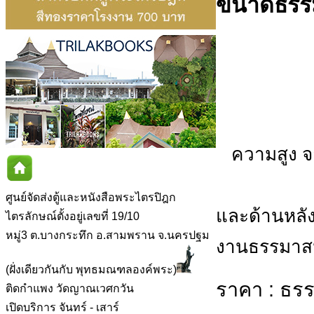
ขนาดธรรมา
ความสูง จา
ศูนย์จัดส่งตู้และหนังสือพระไตรปิฎก
และด้านหลั
ไตรลักษณ์ตั้งอยู่เลขที่ 19/10
หมู่3 ต.บางกระทึก อ.สามพราน จ.นครปฐม
งานธรรมาสน์
(ฝั่งเดียวกันกับ พุทธมณฑลองค์พระ)
ราคา : ธรร
ติดกำแพง วัดญาณเวศกวัน
เปิดบริการ จันทร์ - เสาร์