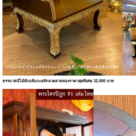
ธรรมาสน์ไม้สักแท้แกะสลักลวดลายทองราคาสุดพิเศษ 32,000 บาท