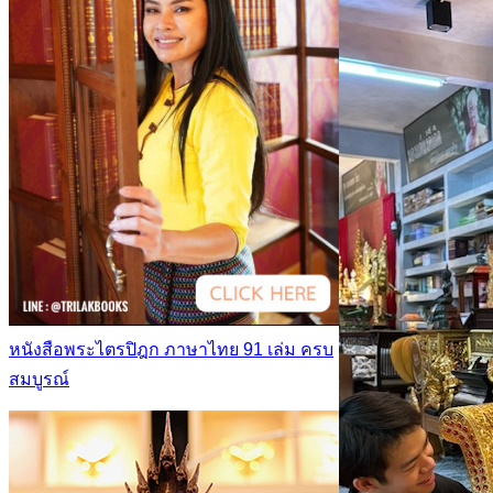
หนังสือพระไตรปิฎก ภาษาไทย 91 เล่ม ครบ
สมบูรณ์