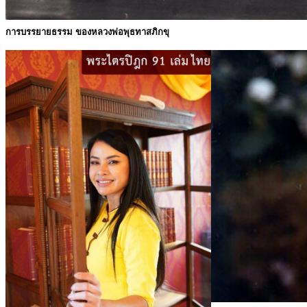
การบรรยายธรรม ของหลวงพ่อพุธทาสภิกขุ