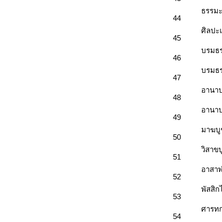
ธรรมะค
44
ศิลปะ
45
บรมธร
46
บรมธ
47
อานาป
48
อานาป
49
มาฆบู
50
วิสาข
51
อาสาฬ
52
พัสสิ
53
ศารทก
54