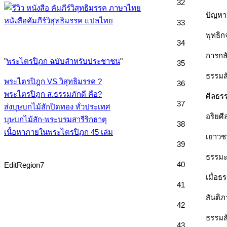
32
ปัญหา
หนังสือคัมภีร์วิสุทธิมรรค แปลไทย
33
พุทธิ
34
การกล
"
พระไตรปิฎก ฉบับสำหรับประชาชน
"
35
ธรรมส
พระไตรปิฎก VS วิสุทธิมรรค ?
36
พระไตรปิฎก ส.ธรรมภักดี คือ?
ศีลธร
37
ส่งบุษบกไม้สักปิดทอง ทั่วประเทศ
อริยศ
บุษบกไม้สัก-พระบรมสารีริกธาตุ
38
เนื้อหาภายในพระไตรปิฎก 45 เล่ม
เยาวช
39
ธรรมะ
40
EditRegion7
เมื่อ
41
สันติ
42
ธรรมส
43