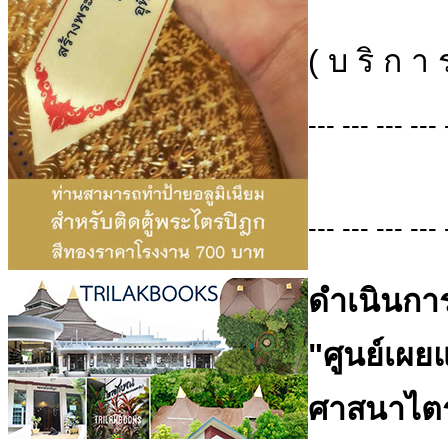
( บ ริ ก า 
--- --- --- --- 
--- --- --- --- 
ดำเนินการ
"ศูนย์เผ
ศาสนาไตร