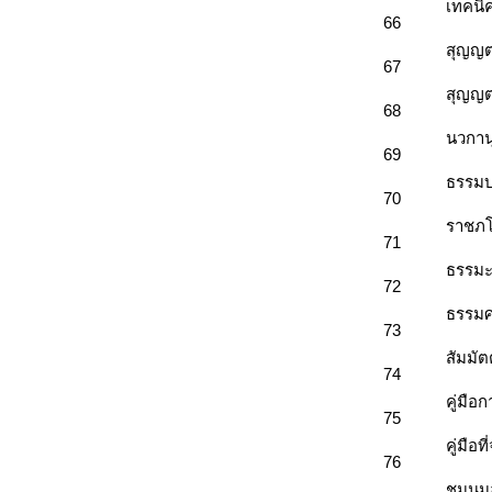
เทคนิ
66
สุญญต
67
สุญญต
68
นวกานุ
69
ธรรมบ
70
ราชภ
71
ธรรมะ
72
ธรรมศ
73
สัมมั
74
คู่มื
75
คู่มือ
76
ชุมนุม