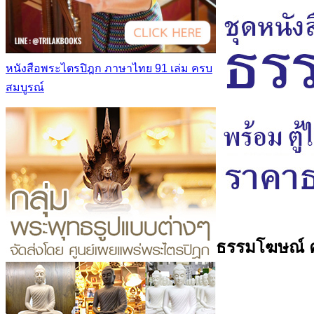
หนังสือพระไตรปิฎก ภาษาไทย 91 เล่ม ครบ
สมบูรณ์
ธรรมโฆษณ์ คร