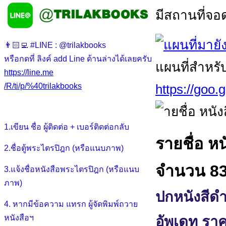
มีสถานที่จ
👨🏻‍💻 #LINE : @trilakbooks
หรือกดที่ ลิงค์ add Line ด้านล่างได้เลยครับ
แผนที่สำหรั
https://line.me
https://goo
/R/ti/p/%40trilakbooks
1.เขียน ชื่อ ผู้ติดต่อ + เบอร์ติดต่อกลับ
รายชื่อ หน
2.ชื่อตู้พระไตรปิฎก (หรือแนบภาพ)
จำนวน 83
3.แจ้งชื่อหนังสือพระไตรปิฎก (หรือแนบ
ภาพ)
ปกหนังสีดำ
4. หากมีข้อความ แทรก ผู้จัดพิมพ์ถวาย
อัพเดท ราค
หนังสือฯ