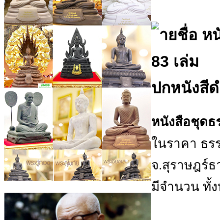
ปกหนังสีด
หนังสือชุด
ในราคา ธร
จ.สุราษฎร์ธ
มีจำนวน ทั้ง