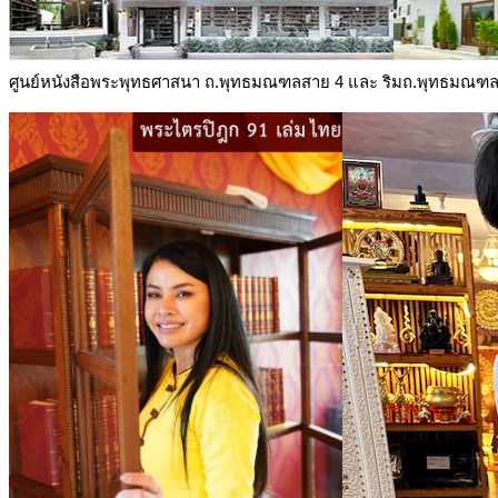
ศูนย์หนังสือพระพุทธศาสนา ถ.พุทธมณฑลสาย 4 และ ริมถ.พุทธมณฑ