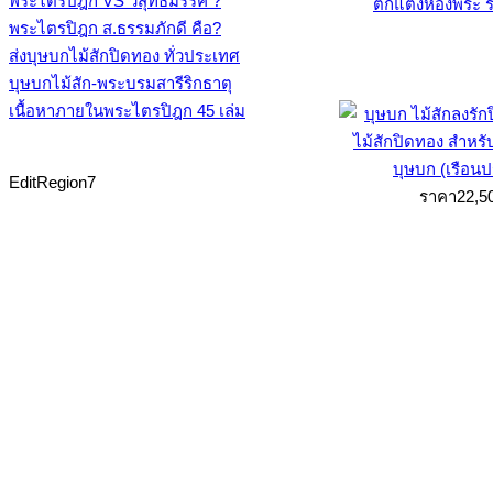
พระไตรปิฎก VS วิสุทธิมรรค ?
ตกแต่งห้องพระ ร
พระไตรปิฎก ส.ธรรมภักดี คือ?
ส่งบุษบกไม้สักปิดทอง ทั่วประเทศ
บุษบกไม้สัก-พระบรมสารีริกธาตุ
เนื้อหาภายในพระไตรปิฎก 45 เล่ม
บุษบก (เรือน
EditRegion7
ราคา22,5