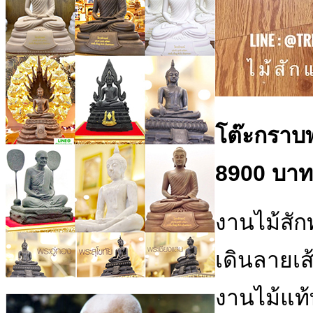
โต๊ะกราบพ
8900 บาท
งานไม้สักท
เดินลายเ
งานไม้แท้ท