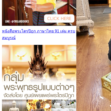
หนังสือพระไตรปิฎก ภาษาไทย 91 เล่ม ครบ
สมบูรณ์