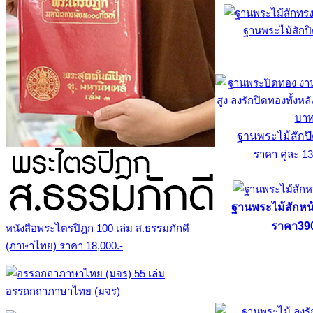
ฐานพระไม้สักป
ฐานพระไม้สักปิ
ราคา คู่ละ 1
ฐานพระไม้สักหน้า
ราคา39
หนังสือพระไตรปิฎก 100 เล่ม ส.ธรรมภักดี
(ภาษาไทย) ราคา 18,000.-
อรรถกถาภาษาไทย (มจร)