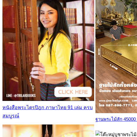
หนังสือพระไตรปิฎก ภาษาไทย 91 เล่ม ครบ
สมบูรณ์
ฐานพระไม้สัก 45000