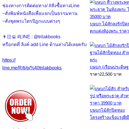
ช่องทางการติดต่อทาง/ #สั่งซื้อทางLine
~สั่งพิมพ์หนังสือเพื่อแจกเป็นธรรมทาน
~สั่งชุดพระไตรปิฎกแบบต่างๆ
บุษบก ไม้สักลงรักปิ
ตกแต่งห้องพระ ราคา 
👨🏻‍💻 #LINE : @trilakbooks
หรือกดที่ ลิงค์ add Line ด้านล่างได้เลยครับ
https://
บุษบก (เรือนประดิษฐ
line.me/R/ti/p/%40trilakbooks
ราคา22,500 บาท
บุษบกไม้สักปิดทอง
โครงสร้างแข็งแรงฝีม