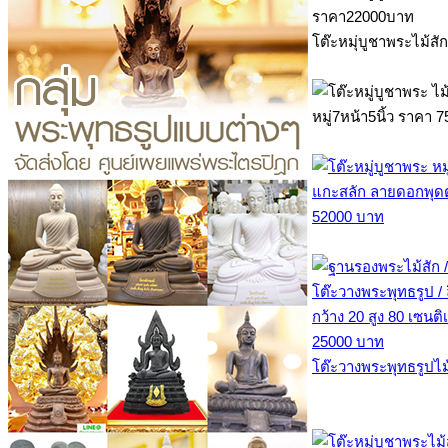
โต๊ะหมุ่บูชาพระไม้ส
โต๊ะวางพระพุทธรูปไ