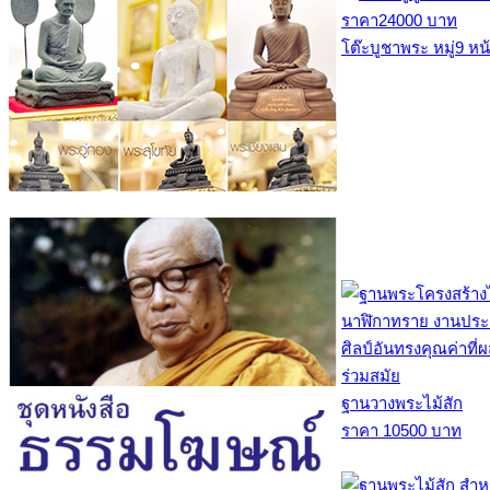
โต๊ะบูชาพระ หมู่9 หน้
ฐานวางพระไม้สัก
ราคา 10500 บาท