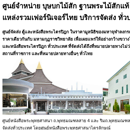
ศูนย์จำหน่าย บุษบกไม้สัก ฐานพระไม้สักแท้
แหล่งรวมเฟอร์นิเจอร์ไทย บริการจัดส่ง ทั่
ศูนย์จัดส่ง ตู้และหนังสือพระไตรปิฎก ในราคามูลนิธิของมหาจุฬาลง
ราคาเดียวกันกับ มหามกุฏราชวิทยาลัย เพื่อเผยแพร่ให้อย่างกว้างขวางโ
และหนังสือพระไตรปิฎก ทั่วประเทศ ที่จัดส่งได้ถึงที่หมายปลายทางไม่ว่าจ
สถานที่ราชการ และที่หมายปลายทางอื่นๆ ทั่วไทย
ศูนย์หนังสือพระพุทธศาสนา ถ.พุทธมณฑลสาย 4 และ ริมถ.พุทธมณฑ
จัดส่งทั่วประเทศ โดยศูนย์หนังสือพระพุทธศาสนาไตรลักษณ์