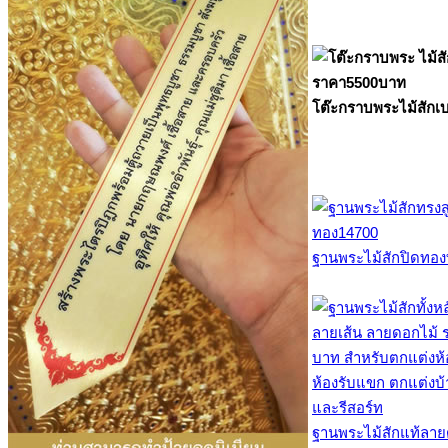
โต๊ะกราบพระไม้สักเ
ฐานพระไม้สักปิดทอง
ฐานพระไม้สักแท้ลาย