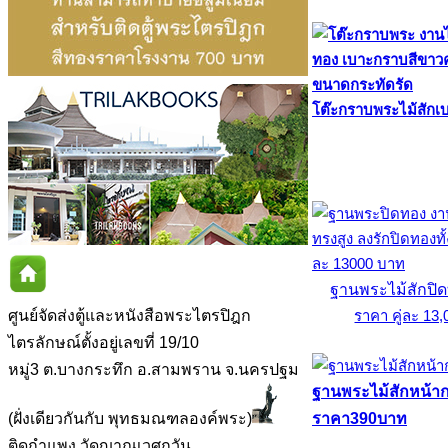
โต๊ะกราบพระไม้สักเ
ฐานพระไม้สักปิด
ศูนย์จัดส่งตู้และหนังสือพระไตรปิฎก
ราคา คู่ละ 13
ไตรลักษณ์ตั้งอยู่เลขที่ 19/10
หมู่3 ต.บางกระทึก อ.สามพราน จ.นครปฐม
ฐานพระไม้สักหน้ากว
(ฝั่งเดียวกันกับ พุทธมณฑลองค์พระ)
ราคา390บาท
ติดกำแพง วัดญาณเวศกวัน