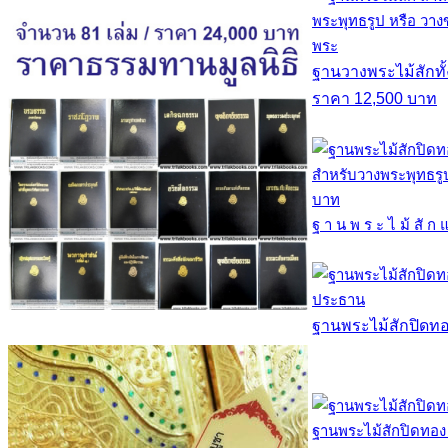
ฐานวางพระไม้สักทั้
ราคา 12,500 บาท
ฐ า น พ ร ะ ไ ม้ สั ก แ
ฐานพระไม้สักปิดท
ฐานพระไม้สักปิดทอง