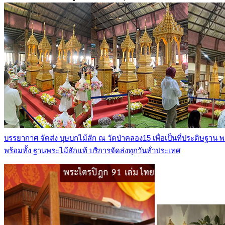
บรรยากาศ จัดส่ง บุษบกไม้สัก ณ วัดป่าคลอง15 เพื่อเป็นที่ประดิษฐาน
พร้อมทั้ง ฐานพระไม้สักแท้ บริการจัดส่งทุกวันทั่วประเทศ