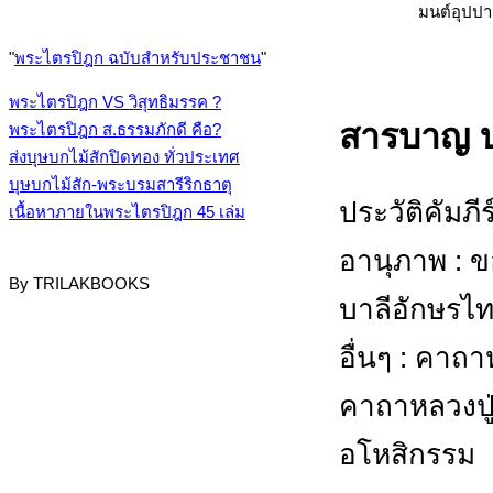
"
พระไตรปิฎก ฉบับสำหรับประชาชน
"
พระไตรปิฎก VS วิสุทธิมรรค ?
สารบาญ บ
พระไตรปิฎก ส.ธรรมภักดี คือ?
ส่งบุษบกไม้สักปิดทอง ทั่วประเทศ
บุษบกไม้สัก-พระบรมสารีริกธาตุ
ประวัติคัมภ
เนื้อหาภายในพระไตรปิฎก 45 เล่ม
อานุภาพ : 
By TRILAKBOOKS
บาลีอักษรไท
อื่นๆ : คาถ
คาถาหลวงปู่
อโหสิกรรม