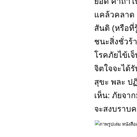
ยอด คาถาใน
แคล้วคลาด 
สันติ (หรือท
ชนะสิ่งชั่วร
โรคภัยไข้เจ
จิตใจจะได้ร
สุขะ พละ ปฏ
เห็น: ภัยจาก
จะสงบราบคา