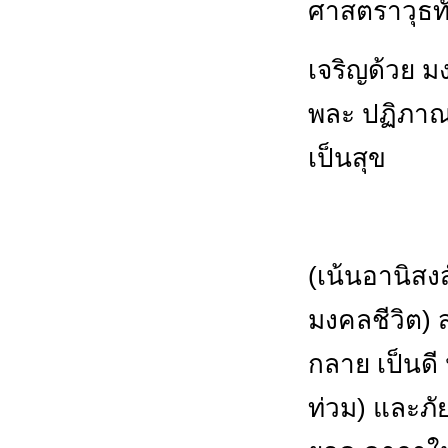
ศาสตราวุธทั
เจริญด้วย ม
พละ ปฏิภาณ 
เป็นสุข
(เน้นอานิสงส
มงคลชีวิต) 
กลาย เป็นดี
ท่วม) และภั