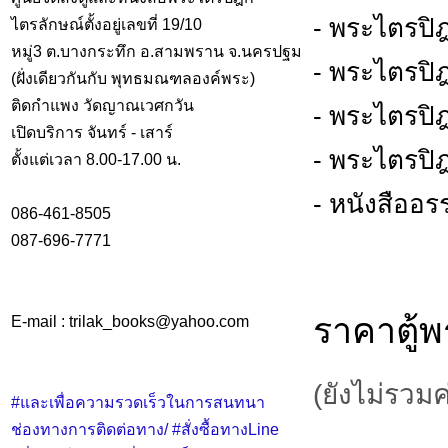
- พระไตรปิ
ไตรลักษณ์ตั้งอยู่เลขที่ 19/10
หมู่3 ต.บางกระทึก อ.สามพราน จ.นครปฐม
- พระไตรปิ
(ฝั่งเดียวกันกับ พุทธมณฑลองค์พระ)
ติดกำแพง วัดญาณเวศกวัน
- พระไตรปิ
เปิดบริการ จันทร์ - เสาร์
- พระไตรปิ
ตั้งแต่เวลา 8.00-17.00 น.
- หนังสือ
086-461-8505
087-696-7771
ราคาตู้
E-mail : trilak_books
@
yahoo.com
(ยังไม่รวมค
#และเพื่อความรวดเร็วในการสนทนา
ช่องทางการติดต่อทาง/ #สั่งซื้อทางLine