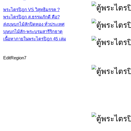
พระไตรปิฎก VS วิสุทธิมรรค ?
พระไตรปิฎก ส.ธรรมภักดี คือ?
ส่งบุษบกไม้สักปิดทอง ทั่วประเทศ
บุษบกไม้สัก-พระบรมสารีริกธาตุ
เนื้อหาภายในพระไตรปิฎก 45 เล่ม
EditRegion7