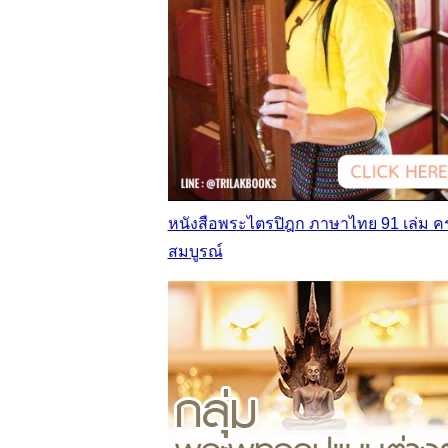
หนังสือพระไตรปิฎก ภาษาไทย 91 เล่ม ค
สมบูรณ์