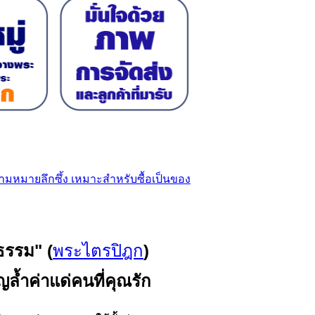
ธรรม" (
พระไตรปิฎก
)
ญล้ำค่าแด่คนที่คุณรัก