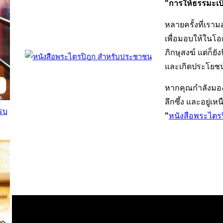
"การให้ธรรมะเป
หลายครั้งที่เรา
เพื่อมอบให้ในโ
ภิกษุสงฆ์ แต่ก็ย
และเกิดประโยชน์สู
หากคุณกำลังมอ
ลึกซึ้ง และอยู่
รบ
"
หนังสือพระไตร