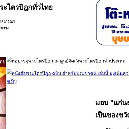
พระไตรปิฎกทั่วไทย
ุฬาลงกรณฯ
งขวาง
มอบ "แก่น
เป็นของขวั